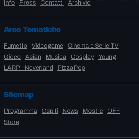
Info
Press
Contatti
Archivio
Aree Tematiche
Fumetto
Videogame
Cinema e Serie TV
Gioco
Asian
Musica
Cosplay
Young
LARP - Neverland
PizzaPop
Sitemap
Programma
Ospiti
News
Mostre
OFF
Store