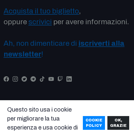
Acquista il tuo biglietto
,
oppure
scrivici
per avere informazioni.
Ah, non dimenticare di
iscriverti alla
newsletter
!
Questo sito usa i cookie
© COPYRIGHT COMICON 2026 Tutti i diritti riservati -
per migliorare la tua
VISIONA SOC. COOP. VICO SANTA MARIA A CAPPELLA
COOKIE
OK,
POLICY
GRAZIE
esperienza e usa cookie di
VECCHIA 11, 80121 NAPOLI NA - PI 06336071219 -