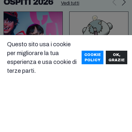
OSPITI 2026
Vedi tutti
Questo sito usa i cookie
per migliorare la tua
COOKIE
OK,
POLICY
GRAZIE
esperienza e usa cookie di
terze parti.
Yuji Horii
Yasuhiro
Nightow
26-27-28 giu
26-27-28 giu
DOVE TROVARE
DOVE TROVARE
L'OSPITE
L'OSPITE