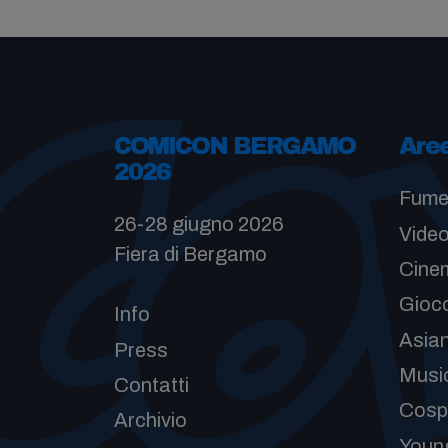
COMICON BERGAMO
Are
2026
Fume
26-28 giugno 2026
Vide
Fiera di Bergamo
Cinem
Gioc
Info
Asia
Press
Musi
Contatti
Cosp
Archivio
Youn