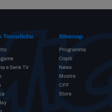
e Tematiche
Sitemap
tto
Programma
ogame
Ospiti
a e Serie TV
News
o
Mostre
n
OFF
ca
Store
lay
g