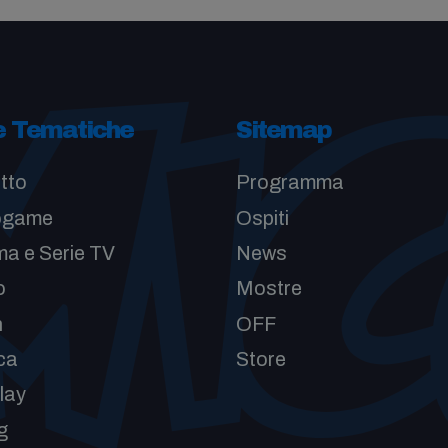
e Tematiche
Sitemap
tto
Programma
ogame
Ospiti
a e Serie TV
News
o
Mostre
n
OFF
ca
Store
lay
g