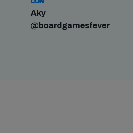
CON
Aky
@boardgamesfever