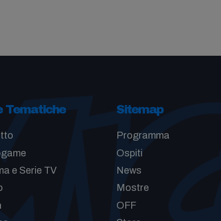
e Tematiche
Sitemap
tto
Programma
ogame
Ospiti
a e Serie TV
News
o
Mostre
n
OFF