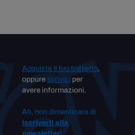
Acquista il tuo biglietto
,
oppure
scrivici
per
avere informazioni.
Ah, non dimenticare di
iscriverti alla
newsletter
!