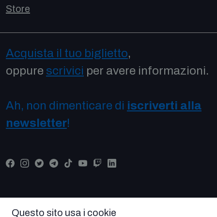
Store
Acquista il tuo biglietto
,
oppure
scrivici
per avere informazioni.
Ah, non dimenticare di
iscriverti alla
newsletter
!
Questo sito usa i cookie