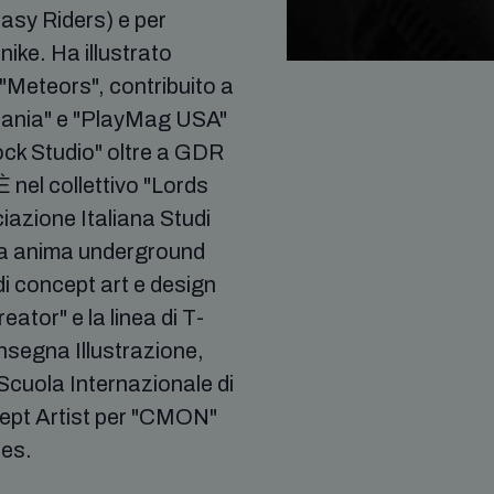
tasy Riders) e per
ike. Ha illustrato
 "Meteors", contribuito a
ania" e "PlayMag USA"
ock Studio" oltre a GDR
nel collettivo "Lords
ciazione Italiana Studi
sua anima underground
i concept art e design
ator" e la linea di T-
Insegna Illustrazione,
 Scuola Internazionale di
ept Artist per "CMON"
ies.