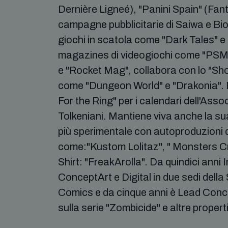
Dernière Ligneé), "Panini Spain" (Fan
campagne pubblicitarie di Saiwa e Bion
giochi in scatola come "Dark Tales" e
magazines di videogiochi come "PSM
e "Rocket Mag", collabora con lo "Sh
come "Dungeon World" e "Drakonia". È 
For the Ring" per i calendari dell'Asso
Tolkeniani. Mantiene viva anche la 
più sperimentale con autoproduzioni d
come:"Kustom Lolitaz", " Monsters Cre
Shirt: "FreakArolla". Da quindici anni 
ConceptArt e Digital in due sedi della
Comics e da cinque anni è Lead Conc
sulla serie "Zombicide" e altre propert