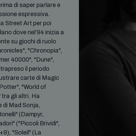
rima di saper parlare e
ssione espressiva.
a Street Art per poi
lano dove nel‘94 inizia a
nte su giochi di ruolo
Chronicles", "Chronopia",
mer 40000", "Dune",
trapreso il periodo
illustrare carte di Magic
otter", "World of
ra gli altri. Ha
e di Mad Sonja,
Bonelli" (Dampyr,
i" ("Piccoli Brividi",
9), "Soleil" (La