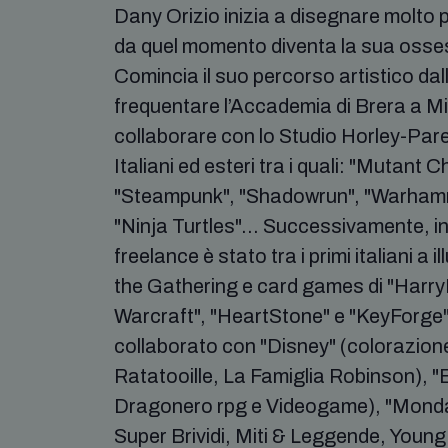
Dany Orizio inizia a disegnare molto p
da quel momento diventa la sua osse
Comincia il suo percorso artistico dall
frequentare l’Accademia di Brera a Mi
collaborare con lo Studio Horley-Pare
Italiani ed esteri tra i quali: "Mutant 
"Steampunk", "Shadowrun", "Warham
"Ninja Turtles"... Successivamente, in
freelance è stato tra i primi italiani a 
the Gathering e card games di "HarryP
Warcraft", "HeartStone" e "KeyForge" t
collaborato con "Disney" (colorazion
Ratatooille, La Famiglia Robinson), "
Dragonero rpg e Videogame), "Mondador
Super Brividi, Miti & Leggende, Young+