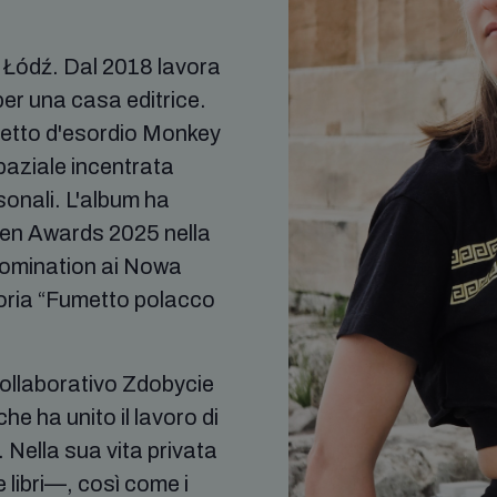
i Łódź. Dal 2018 lavora
per una casa editrice.
umetto d'esordio Monkey
aziale incentrata
sonali. L'album ha
Men Awards 2025 nella
nomination ai Nowa
oria “Fumetto polacco
collaborativo Zdobycie
e ha unito il lavoro di
i. Nella sua vita privata
 libri—, così come i