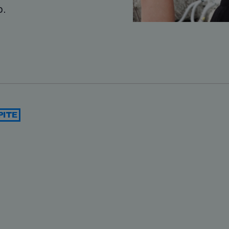
o.
PITE