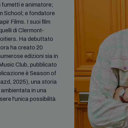
 fumetti e animatore;
lm School; e fondatore
pir Films. I suoi film
 quelli di Clermont-
oitiers. Ha debuttato
llora ha creato 20
numerose edizioni sia in
 Music Club, pubblicato
blicazione è Season of
azd, 2025), una storia
 ambientata in una
ere l'unica possibilità