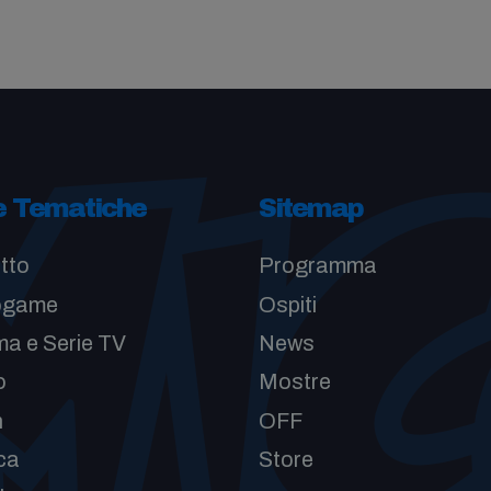
e Tematiche
Sitemap
tto
Programma
ogame
Ospiti
a e Serie TV
News
o
Mostre
n
OFF
ca
Store