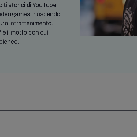
lti storici di YouTube
 videogames, riuscendo
puro intrattenimento.
 è il motto con cui
dience.