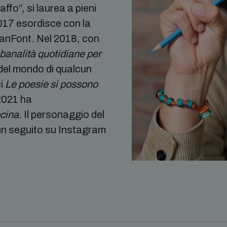
ffo”, si laurea a pieni
2017 esordisce con la
anFont. Nel 2018, con
banalità quotidiane per
 del mondo di qualcun
si
Le poesie si possono
 2021 ha
cina
. Il personaggio del
un seguito su Instagram