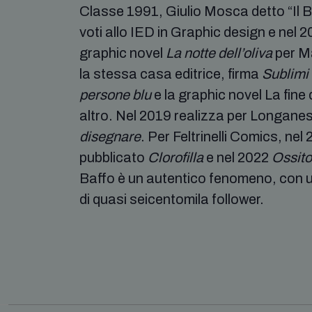
Classe 1991, Giulio Mosca detto “Il Ba
voti allo IED in Graphic design e nel 
graphic novel
La notte dell’oliva
per M
la stessa casa editrice, firma
Sublimi 
persone blu
e la graphic novel La fine
altro. Nel 2019 realizza per Longane
disegnare
. Per Feltrinelli Comics, nel
pubblicato
Clorofilla
e nel 2022
Ossito
Baffo è un autentico fenomeno, con 
di quasi seicentomila follower.