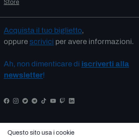
Store
Acquista il tuo biglietto
,
oppure
scrivici
per avere informazioni.
Ah, non dimenticare di
iscriverti alla
newsletter
!
Questo sito usa i cookie
© COPYRIGHT COMICON 2026 Tutti i diritti riservati -